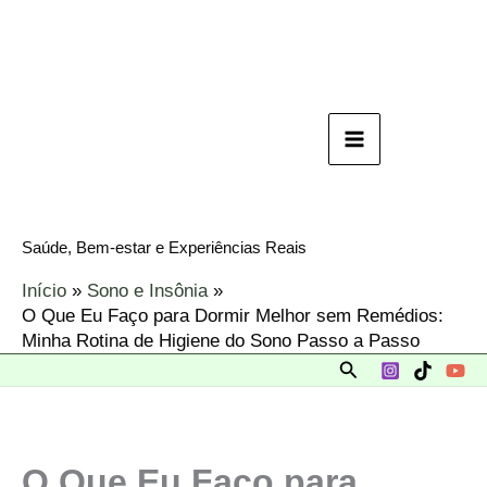
Ir
para
o
conteúdo
Saúde, Bem-estar e Experiências Reais
Início
Sono e Insônia
O Que Eu Faço para Dormir Melhor sem Remédios:
Minha Rotina de Higiene do Sono Passo a Passo
Pesquisar
O Que Eu Faço para