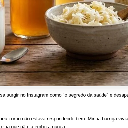
oisa surgir no Instagram como “o segredo da saúde” e desa
eu corpo não estava respondendo bem. Minha barriga vivia 
recia que não ia embora nunca.