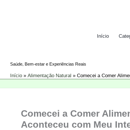
Ir
para
o
conteúdo
Início
Cate
Saúde, Bem-estar e Experiências Reais
Início
Alimentação Natural
Comecei a Comer Alimen
Comecei a Comer Alimen
Aconteceu com Meu Inte