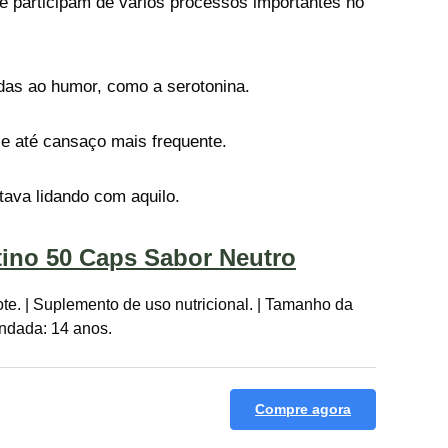
ue participam de vários processos importantes no
adas ao humor, como a serotonina.
 e até cansaço mais frequente.
ava lidando com aquilo.
tino 50 Caps Sabor Neutro
te. | Suplemento de uso nutricional. | Tamanho da
endada: 14 anos.
Compre agora