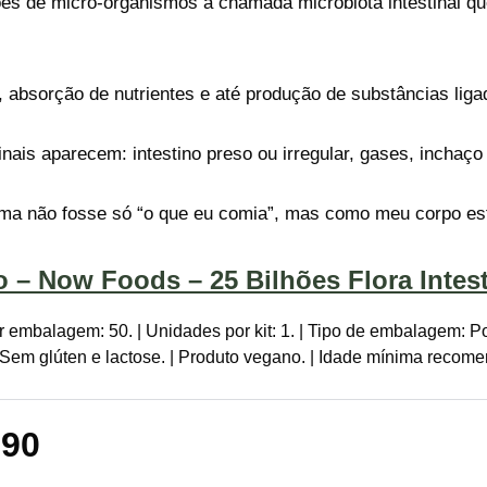
hões de micro-organismos a chamada microbiota intestinal q
 absorção de nutrientes e até produção de substâncias lig
nais aparecem: intestino preso ou irregular, gases, inchaço
lema não fosse só “o que eu comia”, mas como meu corpo est
o – Now Foods – 25 Bilhões Flora Intes
 embalagem: 50. | Unidades por kit: 1. | Tipo de embalagem: Po
| Sem glúten e lactose. | Produto vegano. | Idade mínima recom
,90