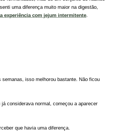
senti uma diferença muito maior na digestão,
a experiência com jejum intermitente
.
as semanas, isso melhorou bastante. Não ficou
 já considerava normal, começou a aparecer
erceber que havia uma diferença.