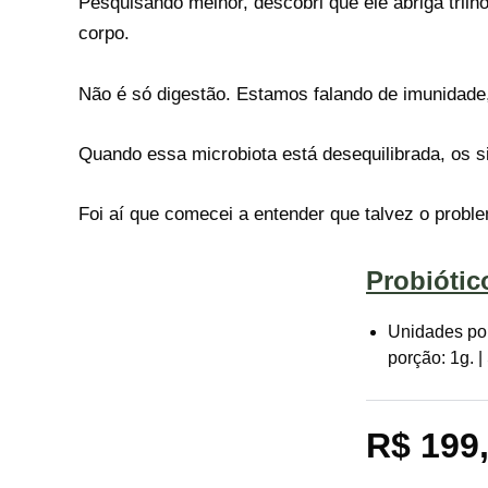
Pesquisando melhor, descobri que ele abriga tril
corpo.
Não é só digestão. Estamos falando de imunidade,
Quando essa microbiota está desequilibrada, os si
Foi aí que comecei a entender que talvez o prob
Probiótic
Unidades por
porção: 1g. 
R$ 199