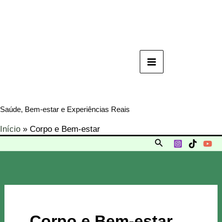
Ir
para
o
conteúdo
Saúde, Bem-estar e Experiências Reais
Início
Corpo e Bem-estar
Pesquisar
Corpo e Bem-estar