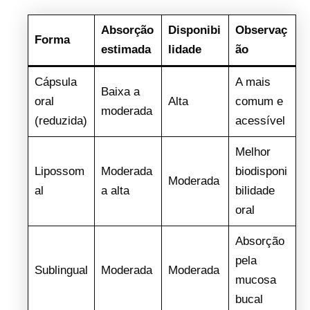
Absorção
Disponibi
Observaç
Forma
estimada
lidade
ão
Cápsula
A mais
Baixa a
oral
Alta
comum e
moderada
(reduzida)
acessível
Melhor
Lipossom
Moderada
biodisponi
Moderada
al
a alta
bilidade
oral
Absorção
pela
Sublingual
Moderada
Moderada
mucosa
bucal