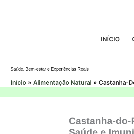
Ir
para
o
conteúdo
INÍCIO
Saúde, Bem-estar e Experiências Reais
Início
Alimentação Natural
Castanha-Do
Castanha-do-P
Saúde e Imun