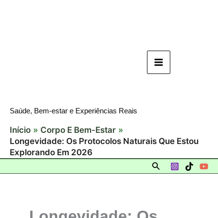
Ir
para
o
conteúdo
Saúde, Bem-estar e Experiências Reais
Início
Corpo E Bem-Estar
Longevidade: Os Protocolos Naturais Que Estou
Explorando Em 2026
Pesquisar
Longevidade: Os