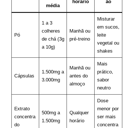
horário
ão
média
Misturar
1 a 3
em sucos,
colheres
Manhã ou
Pó
leite
de chá (3g
pré-treino
vegetal ou
a 10g)
shakes
Mais
Manhã ou
1.500mg a
prático,
Cápsulas
antes do
3.000mg
sabor
almoço
neutro
Dose
Extrato
menor por
500mg a
Qualquer
concentra
ser mais
1.500mg
horário
do
concentra