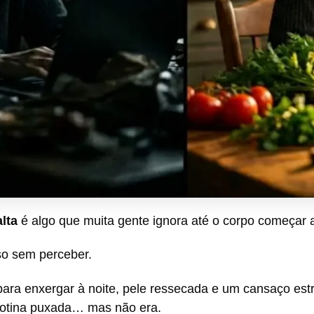
lta
é algo que muita gente ignora até o corpo começar a 
so sem perceber.
ra enxergar à noite, pele ressecada e um cansaço estr
rotina puxada… mas não era.